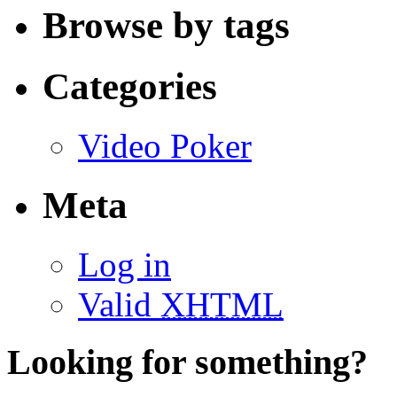
Browse by tags
Categories
Video Poker
Meta
Log in
Valid
XHTML
Looking for something?