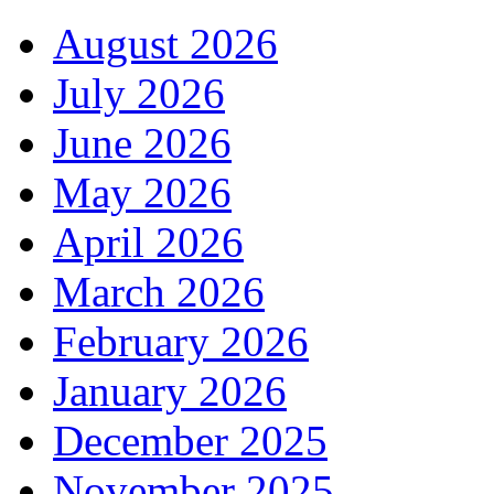
August 2026
July 2026
June 2026
May 2026
April 2026
March 2026
February 2026
January 2026
December 2025
November 2025