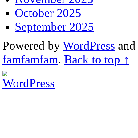
October 2025
September 2025
Powered by
WordPress
an
famfamfam
.
Back to top ↑