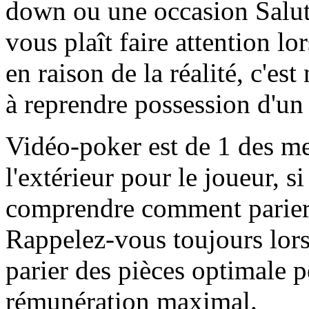
down ou une occasion Salut-
vous plaît faire attention lo
en raison de la réalité, c'es
à reprendre possession d'un 
Vidéo-poker est de 1 des mei
l'extérieur pour le joueur, 
comprendre comment parier 
Rappelez-vous toujours lor
parier des pièces optimale p
rémunération maximal.