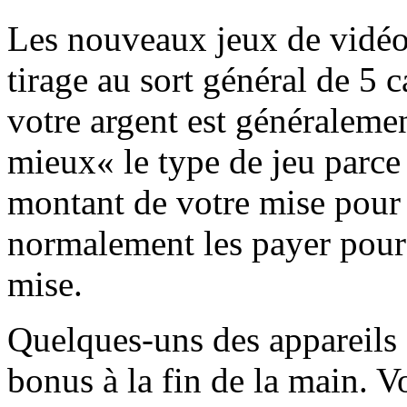
Les nouveaux jeux de vidéo 
tirage au sort général de 5 c
votre argent est généralemen
mieux« le type de jeu parce
montant de votre mise pour
normalement les payer pour 3
mise.
Quelques-uns des appareils 
bonus à la fin de la main. 