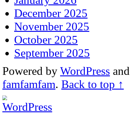
December 2025
November 2025
October 2025
September 2025
Powered by
WordPress
an
famfamfam
.
Back to top ↑