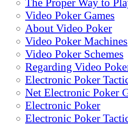
The Proper Way to Pla
Video Poker Games
About Video Poker
Video Poker Machines
Video Poker Schemes
Regarding Video Poke
Electronic Poker Tacti
Net Electronic Poker 
Electronic Poker
Electronic Poker Tacti