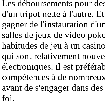
Les déboursements pour de
d'un tripot nette à l'autre. 
gagner de l'instauration d'
salles de jeux de vidéo poke
habitudes de jeu à un casino
qui sont relativement nouv
électroniques, il est préféra
compétences à de nombreux 
avant de s'engager dans des
foi.