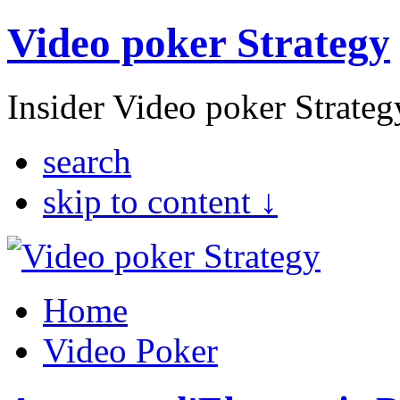
Video poker Strategy
Insider Video poker Strateg
search
skip to content ↓
Home
Video Poker