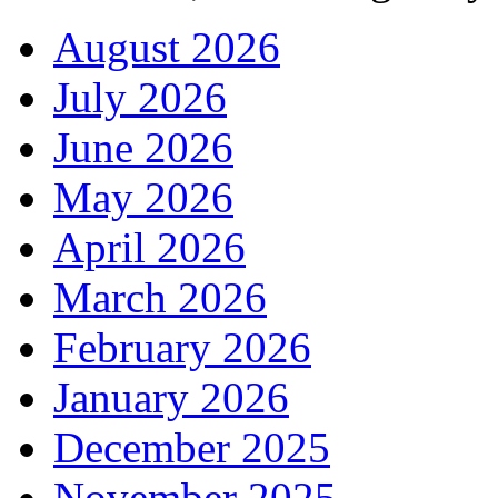
August 2026
July 2026
June 2026
May 2026
April 2026
March 2026
February 2026
January 2026
December 2025
November 2025