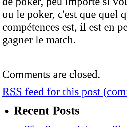
de poker, peu importe si vo
ou le poker, c'est que quel 
compétences est, il est en p
gagner le match.
Comments are closed.
RSS
feed for this post (co
Recent Posts