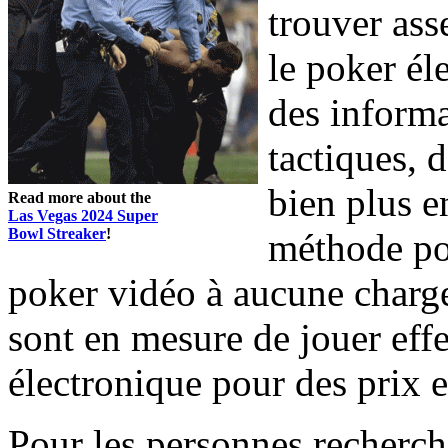
trouver ass
le poker él
des informa
tactiques, 
bien plus e
Read more about the
Las Vegas 2024 Super
Bowl Streaker
!
méthode pou
poker vidéo à aucune charge 
sont en mesure de jouer eff
électronique pour des prix 
Pour les personnes recherc