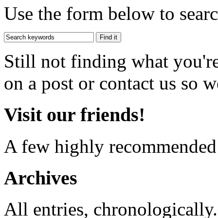
Use the form below to search
Still not finding what you'
on a post or contact us so we
Visit our friends!
A few highly recommended f
Archives
All entries, chronologically.