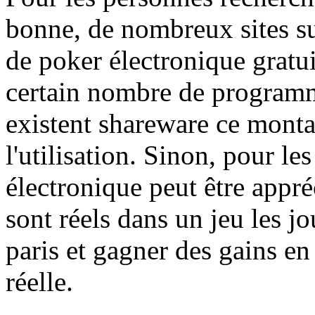
bonne, de nombreux sites sur
de poker électronique gratui
certain nombre de programm
existent shareware ce mont
l'utilisation. Sinon, pour l
électronique peut être appréc
sont réels dans un jeu les j
paris et gagner des gains en
réelle.