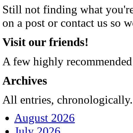
Still not finding what you'
on a post or contact us so we
Visit our friends!
A few highly recommended f
Archives
All entries, chronologically.
August 2026
July 2026