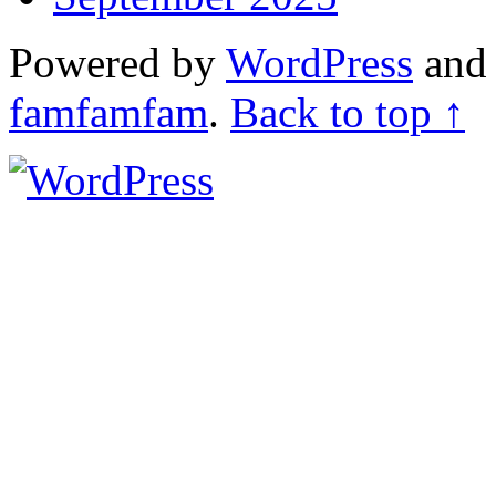
Powered by
WordPress
an
famfamfam
.
Back to top ↑