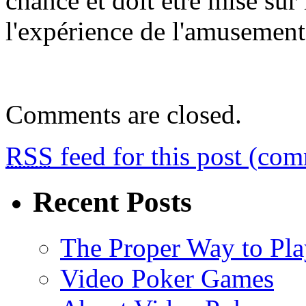
chance et doit être mise sur
l'expérience de l'amusement
Comments are closed.
RSS
feed for this post (co
Recent Posts
The Proper Way to Pla
Video Poker Games