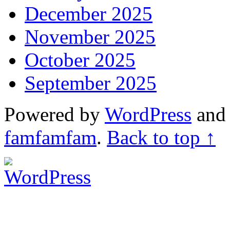
December 2025
November 2025
October 2025
September 2025
Powered by
WordPress
an
famfamfam
.
Back to top ↑