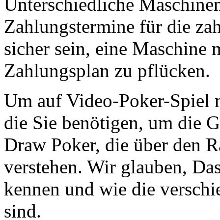
Unterschiedliche Maschinen
Zahlungstermine für die za
sicher sein, eine Maschine
Zahlungsplan zu pflücken.
Um auf Video-Poker-Spiel mi
die Sie benötigen, um die 
Draw Poker, die über den Ra
verstehen. Wir glauben, Das
kennen und wie die verschi
sind.